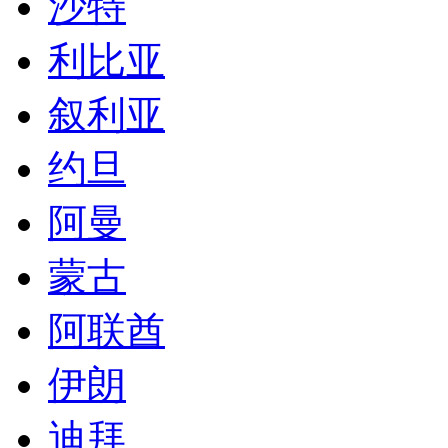
沙特
利比亚
叙利亚
约旦
阿曼
蒙古
阿联酋
伊朗
迪拜