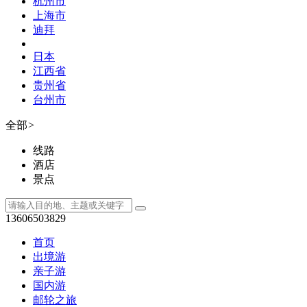
杭州市
上海市
迪拜
日本
江西省
贵州省
台州市
全部
>
线路
酒店
景点
13606503829
首页
出境游
亲子游
国内游
邮轮之旅