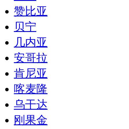
赞比亚
贝宁
几内亚
安哥拉
肯尼亚
喀麦隆
乌干达
刚果金