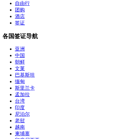
自由行
团购
酒店
签证
各国签证导航
亚洲
中国
朝鲜
文莱
巴基斯坦
缅甸
斯里兰卡
孟加拉
台湾
印度
尼泊尔
老挝
越南
柬埔寨