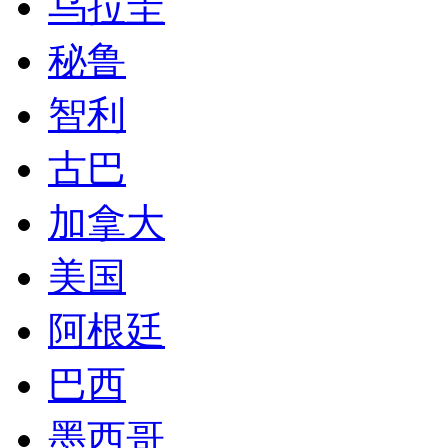
乌拉圭
秘鲁
智利
古巴
加拿大
美国
阿根廷
巴西
墨西哥