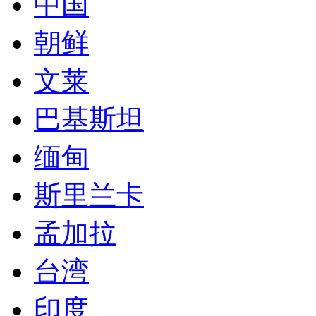
中国
朝鲜
文莱
巴基斯坦
缅甸
斯里兰卡
孟加拉
台湾
印度