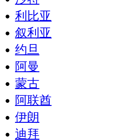
利比亚
叙利亚
约旦
阿曼
蒙古
阿联酋
伊朗
迪拜