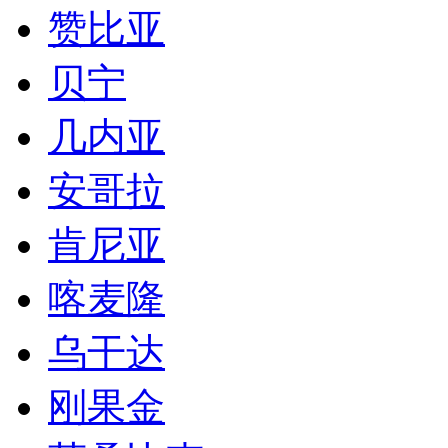
赞比亚
贝宁
几内亚
安哥拉
肯尼亚
喀麦隆
乌干达
刚果金