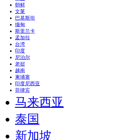
自由行
团购
酒店
签证
各国签证导航
亚洲
中国
朝鲜
文莱
巴基斯坦
缅甸
斯里兰卡
孟加拉
台湾
印度
尼泊尔
老挝
越南
柬埔寨