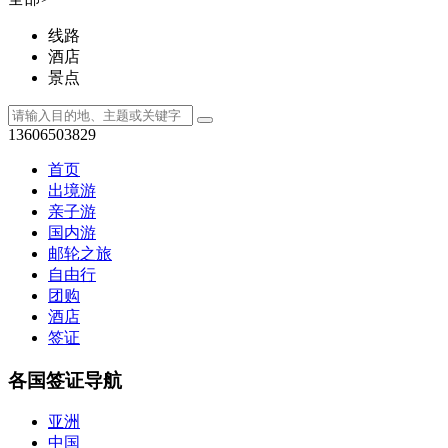
杭州市
上海市
迪拜
日本
江西省
贵州省
台州市
全部
>
线路
酒店
景点
13606503829
首页
出境游
亲子游
国内游
邮轮之旅