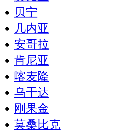
马达加斯加
马里
也门
赞比亚
贝宁
几内亚
安哥拉
肯尼亚
喀麦隆