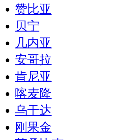
赞比亚
贝宁
几内亚
安哥拉
肯尼亚
喀麦隆
乌干达
刚果金