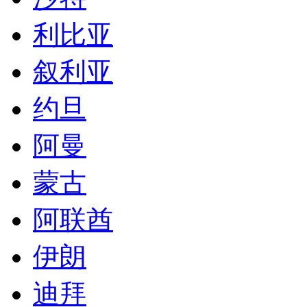
利比亚
叙利亚
约旦
阿曼
蒙古
阿联酋
伊朗
迪拜