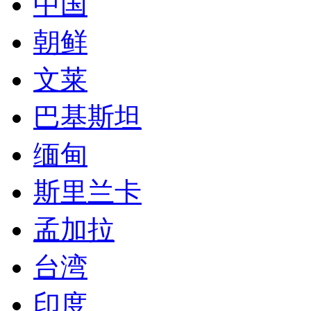
中国
朝鲜
文莱
巴基斯坦
缅甸
斯里兰卡
孟加拉
台湾
印度